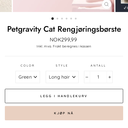
LUKK
DIALOG
Petgravity Cat Rengjøringsbørste
ordinær
NOK299,99
pris
Inkl. mva. Frakt beregnes i kassen
COLOR
STYLE
ANTALL
−
+
LEGG I HANDLEKURV
KJØP NÅ