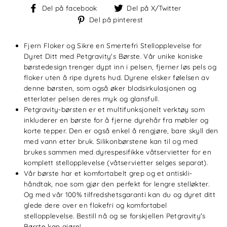
Del
Del
Del på facebook
Del på X/Twitter
på
på
Del
Del på pinterest
facebook
X/Twitter
på
pinterest
Fjern Floker og Sikre en Smertefri Stellopplevelse for
Dyret Ditt med Petgravity's Børste. Vår unike koniske
børstedesign trenger dypt inn i pelsen, fjerner løs pels og
floker uten å ripe dyrets hud. Dyrene elsker følelsen av
denne børsten, som også øker blodsirkulasjonen og
etterlater pelsen deres myk og glansfull.
Petgravity-børsten er et multifunksjonelt verktøy som
inkluderer en børste for å fjerne dyrehår fra møbler og
korte tepper. Den er også enkel å rengjøre, bare skyll den
med vann etter bruk. Silikonbørstene kan til og med
brukes sammen med dyrespesifikke våtservietter for en
komplett stellopplevelse (våtservietter selges separat).
Vår børste har et komfortabelt grep og et antiskli-
håndtak, noe som gjør den perfekt for lengre stelløkter.
Og med vår 100% tilfredshetsgaranti kan du og dyret ditt
glede dere over en flokefri og komfortabel
stellopplevelse. Bestill nå og se forskjellen Petgravity's
Børste kan gjøre!